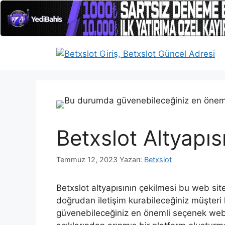
İçeriğe
atla
Betxslot Altyapıs
Temmuz 12, 2023
Yazarı:
Betxslot
Betxslot altyapısının çekilmesi bu web sites
doğrudan iletişim kurabileceğiniz müşter
güvenebileceğiniz en önemli seçenek web si