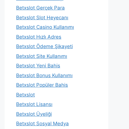
Betxslot Gerçek Para
Betxslot Slot Heyecanı
Betxslot Casino Kullanımı
Betxslot Hızlı Adres
Betxslot Ödeme Şikayeti
Betxslot Site Kullanımı
Betxslot Yeni Bahis
Betxslot Bonus Kullanımı
Betxslot Popüler Bahis
Betxslot
Betxslot Lisansı
Betxslot Üyeliği
Betxslot Sosyal Medya