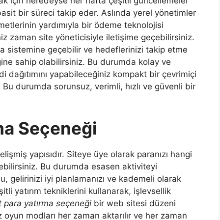
ak için neredeyse her hafta çeşitli güncellemeler
basit bir süreci takip eder. Aslında yerel yönetimler
metlerinin yardımıyla bir ödeme teknolojisi
 zaman site yöneticisiyle iletişime geçebilirsiniz.
 sistemine geçebilir ve hedeflerinizi takip etme
ne sahip olabilirsiniz. Bu durumda kolay ve
 dağıtımını yapabileceğiniz kompakt bir çevrimiçi
 Bu durumda sorunsuz, verimli, hızlı ve güvenli bir
rma Seçeneği
lişmiş yapısıdır. Siteye üye olarak paranızı hangi
ebilirsiniz. Bu durumda esasen aktiviteyi
u, gelirinizi iyi planlamanızı ve kademeli olarak
li yatırım tekniklerini kullanarak, işlevsellik
t para yatırma seçeneği
bir web sitesi düzeni
siz oyun modları her zaman aktarılır ve her zaman