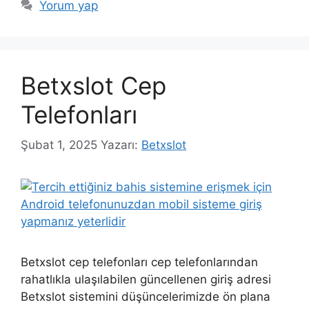
Yorum yap
Betxslot Cep
Telefonları
Şubat 1, 2025
Yazarı:
Betxslot
Betxslot cep telefonları cep telefonlarından
rahatlıkla ulaşılabilen güncellenen giriş adresi
Betxslot sistemini düşüncelerimizde ön plana