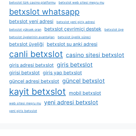
betxslot türk casino platformu
betxslot web sitesi meşru mu
betxslot whatsapp
betxslot yeni adresi
betxslot yeni giriş adresi
betxslot çevrimiçi destek
betxslot yüksek oran
betxslot üye
betxslot üyelerinin avantajları
betxslot üyelik süreci
betxslot üyeliği
betxslot şu anki adresi
canli betxslot
casino sitesi betxslot
giris betxslot
giris adresi betxslot
girisi betxslot
giris yap betxslot
güncel betxslot
güncel adresi betxslot
kayit betxslot
mobil betxslot
yeni adresi betxslot
web sitesi meşru mu
yeni giris betxslot