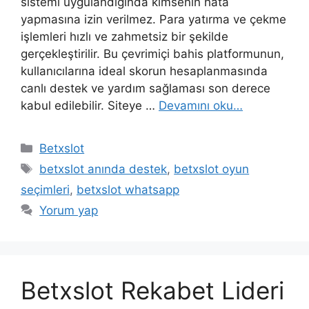
sistemi uygulandığında kimsenin hata
yapmasına izin verilmez. Para yatırma ve çekme
işlemleri hızlı ve zahmetsiz bir şekilde
gerçekleştirilir. Bu çevrimiçi bahis platformunun,
kullanıcılarına ideal skorun hesaplanmasında
canlı destek ve yardım sağlaması son derece
kabul edilebilir. Siteye …
Devamını oku…
Kategoriler
Betxslot
Etiketler
betxslot anında destek
,
betxslot oyun
seçimleri
,
betxslot whatsapp
Yorum yap
Betxslot Rekabet Lideri