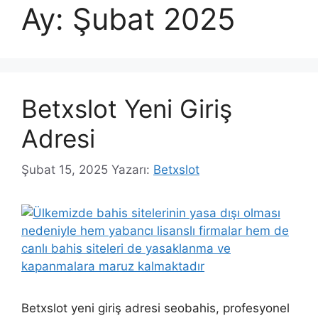
Ay:
Şubat 2025
Betxslot Yeni Giriş
Adresi
Şubat 15, 2025
Yazarı:
Betxslot
Betxslot yeni giriş adresi seobahis, profesyonel