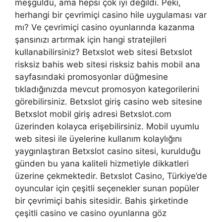
meşguldü, ama hepsi çok iyi değildi. Peki,
herhangi bir çevrimiçi casino hile uygulaması var
mı? Ve çevrimiçi casino oyunlarında kazanma
şansınızı artırmak için hangi stratejileri
kullanabilirsiniz? Betxslot web sitesi Betxslot
risksiz bahis web sitesi risksiz bahis mobil ana
sayfasındaki promosyonlar düğmesine
tıkladığınızda mevcut promosyon kategorilerini
görebilirsiniz. Betxslot giriş casino web sitesine
Betxslot mobil giriş adresi Betxslot.com
üzerinden kolayca erişebilirsiniz. Mobil uyumlu
web sitesi ile üyelerine kullanım kolaylığını
yaygınlaştıran Betxslot casino sitesi, kurulduğu
günden bu yana kaliteli hizmetiyle dikkatleri
üzerine çekmektedir. Betxslot Casino, Türkiye’de
oyuncular için çeşitli seçenekler sunan popüler
bir çevrimiçi bahis sitesidir. Bahis şirketinde
çeşitli casino ve casino oyunlarına göz