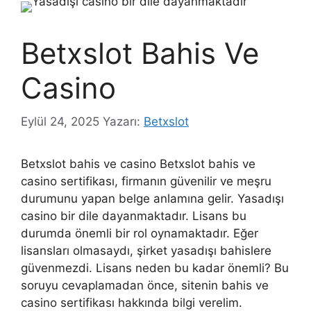
Betxslot Bahis Ve
Casino
Eylül 24, 2025
Yazarı:
Betxslot
Betxslot bahis ve casino Betxslot bahis ve
casino sertifikası, firmanın güvenilir ve meşru
durumunu yapan belge anlamına gelir. Yasadışı
casino bir dile dayanmaktadır. Lisans bu
durumda önemli bir rol oynamaktadır. Eğer
lisansları olmasaydı, şirket yasadışı bahislere
güvenmezdi. Lisans neden bu kadar önemli? Bu
soruyu cevaplamadan önce, sitenin bahis ve
casino sertifikası hakkında bilgi verelim.