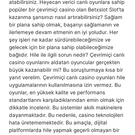
atabilirsiniz. Heyecan verici canlı oyunlara sahip
popüler bir çevrimiçi casino olan Betxslot Slot’ta
kazanma şansınızı nasıl artırabilirsiniz? Sağlam
bir plana sahip olmak, başarıyı sağlamanın ve
ilerlemeye devam etmenin en iyi yoludur. Her
şey işleri ne kadar sürdürebileceğimize ve
gelecek için bir plana sahip olabileceğimize
bağlıdır. Hile ile ilgili sorun nedir? Çevrimiçi canlı
casino oyunlarını aldatan oyuncular gerçekten
büyük kazanabilir mi? Bu soruşturmaya kısa bir
yanıt verelim. Çevrimiçi canlı casino oyunları hile
uygulamalarının kullanılmasına izin vermez. Bu
oyunlar, en yüksek kalite ve performans
standartlarını karşıladıklarından emin olmak için
dikkatle incelenir. Bu sistemler akıllı makinelere
dayanmaktadır. Bu nedenle, casino teknolojileri
hata üretememektedir. Bu amaçla, dijital
platformlarda hile yapmak geçerli olmayan bir