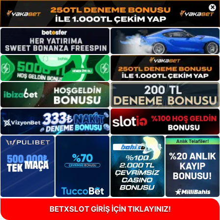
×
BETXSLOT GİRİŞ İÇİN TIKLAYINIZ!