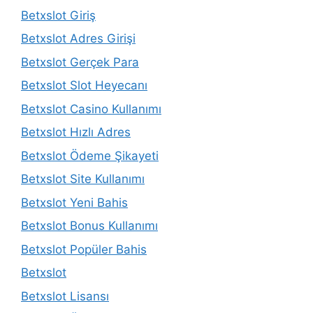
Betxslot Giriş
Betxslot Adres Girişi
Betxslot Gerçek Para
Betxslot Slot Heyecanı
Betxslot Casino Kullanımı
Betxslot Hızlı Adres
Betxslot Ödeme Şikayeti
Betxslot Site Kullanımı
Betxslot Yeni Bahis
Betxslot Bonus Kullanımı
Betxslot Popüler Bahis
Betxslot
Betxslot Lisansı