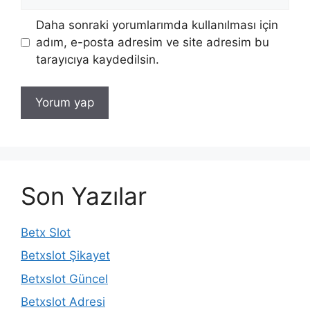
sitesi
Daha sonraki yorumlarımda kullanılması için
adım, e-posta adresim ve site adresim bu
tarayıcıya kaydedilsin.
Son Yazılar
Betx Slot
Betxslot Şikayet
Betxslot Güncel
Betxslot Adresi