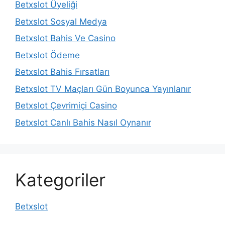
Betxslot Üyeliği
Betxslot Sosyal Medya
Betxslot Bahis Ve Casino
Betxslot Ödeme
Betxslot Bahis Fırsatları
Betxslot TV Maçları Gün Boyunca Yayınlanır
Betxslot Çevrimiçi Casino
Betxslot Canlı Bahis Nasıl Oynanır
Kategoriler
Betxslot