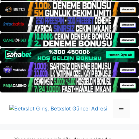
İçeriğe
atla
Menü