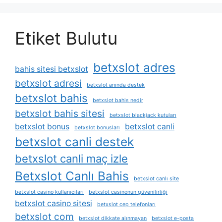
Etiket Bulutu
betxslot adres
bahis sitesi betxslot
betxslot adresi
betxslot anında destek
betxslot bahis
betxslot bahis nedir
betxslot bahis sitesi
betxslot blackjack kutuları
betxslot bonus
betxslot canli
betxslot bonusları
betxslot canli destek
betxslot canli maç izle
Betxslot Canlı Bahis
betxslot canlı site
betxslot casino kullanıcıları
betxslot casinonun güvenilirliği
betxslot casino sitesi
betxslot cep telefonları
betxslot com
betxslot dikkate alınmayan
betxslot e-posta