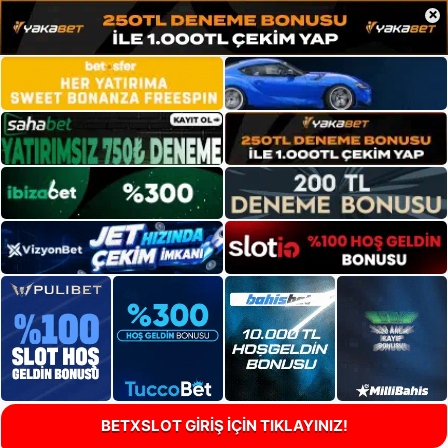
×
BETXSLOT GİRİŞ İÇİN TIKLAYINIZ!