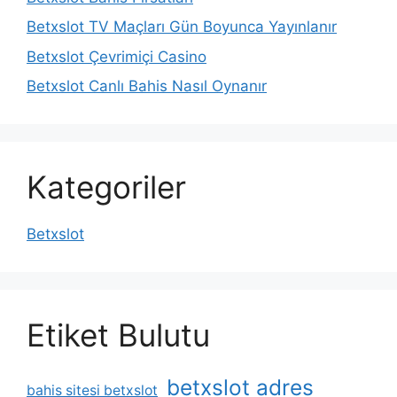
Betxslot TV Maçları Gün Boyunca Yayınlanır
Betxslot Çevrimiçi Casino
Betxslot Canlı Bahis Nasıl Oynanır
Kategoriler
Betxslot
Etiket Bulutu
betxslot adres
bahis sitesi betxslot