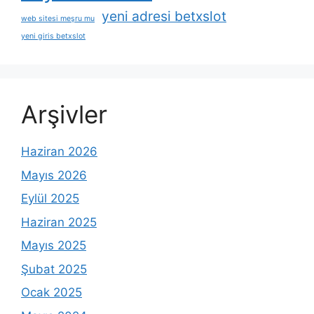
yeni adresi betxslot
web sitesi meşru mu
yeni giris betxslot
Arşivler
Haziran 2026
Mayıs 2026
Eylül 2025
Haziran 2025
Mayıs 2025
Şubat 2025
Ocak 2025