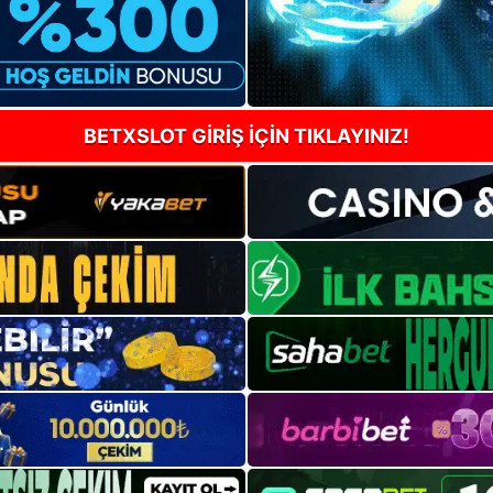
BETXSLOT GİRİŞ İÇİN TIKLAYINIZ!