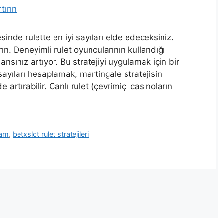
yesinde rulette en iyi sayıları elde edeceksiniz.
rın. Deneyimli rulet oyuncularının kullandığı
nsınız artıyor. Bu stratejiyi uygulamak için bir
yıları hesaplamak, martingale stratejisini
artırabilir. Canlı rulet (çevrimiçi casinoların
ram
,
betxslot rulet stratejileri