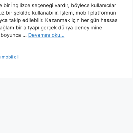
 bir İngilizce seçeneği vardır, böylece kullanıcılar
uz bir şekilde kullanabilir. İşlem, mobil platformun
ca takip edilebilir. Kazanmak için her gün hassas
 Sağlam bir altyapı gerçek dünya deneyimine
ün boyunca …
Devamını oku…
 mobil dil