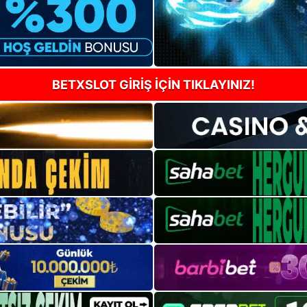
BETXSLOT GİRİŞ İÇİN TIKLAYINIZ!