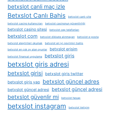
betxslot canli maç izle
Betxslot Canlı Bahis
betxslot canlı site
betxslot casino kullanıcıları
betxslot casinonun güvenilirliği
betxslot casino sitesi
betxslot cep telefonları
betxslot com
betxslot dikkate alınmayan
betxslot e-posta
betxslot eleştirileri okumak
betxslot en i̇yi çevrimiçi bahis
betxslot erişim
betxslot en çok oy alan oyunlar
betxslot giris
betxslot finansal uygulama
betxslot giris adresi
betxslot girisi
betxslot giris twitter
betxslot güncel adres
betxslot giris yap
betxslot güncel adresi
betxslot güncel adresi
betxslot güvenlir mi
betxslot hesap
betxslot instagram
betxslot i̇letişim