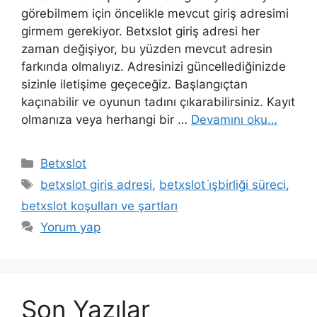
görebilmem için öncelikle mevcut giriş adresimi
girmem gerekiyor. Betxslot giriş adresi her
zaman değişiyor, bu yüzden mevcut adresin
farkında olmalıyız. Adresinizi güncellediğinizde
sizinle iletişime geçeceğiz. Başlangıçtan
kaçınabilir ve oyunun tadını çıkarabilirsiniz. Kayıt
olmanıza veya herhangi bir …
Devamını oku…
Kategoriler
Betxslot
Etiketler
betxslot giris adresi
,
betxslot i̇şbirliği süreci
,
betxslot koşulları ve şartları
Yorum yap
Son Yazılar