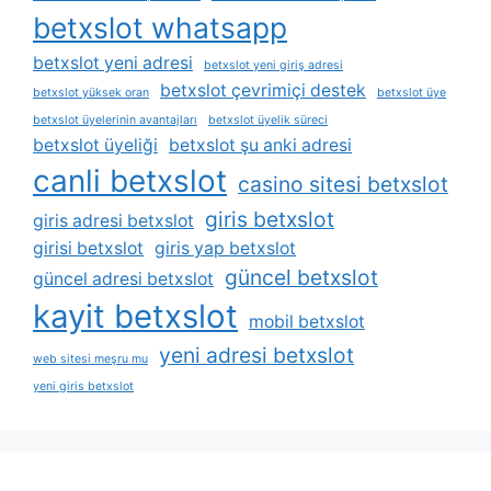
betxslot whatsapp
betxslot yeni adresi
betxslot yeni giriş adresi
betxslot çevrimiçi destek
betxslot yüksek oran
betxslot üye
betxslot üyelerinin avantajları
betxslot üyelik süreci
betxslot üyeliği
betxslot şu anki adresi
canli betxslot
casino sitesi betxslot
giris betxslot
giris adresi betxslot
girisi betxslot
giris yap betxslot
güncel betxslot
güncel adresi betxslot
kayit betxslot
mobil betxslot
yeni adresi betxslot
web sitesi meşru mu
yeni giris betxslot