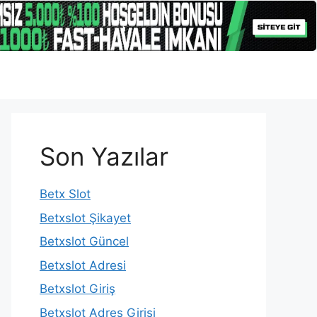
Son Yazılar
Betx Slot
Betxslot Şikayet
Betxslot Güncel
Betxslot Adresi
Betxslot Giriş
Betxslot Adres Girişi