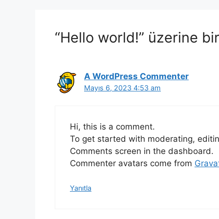
“Hello world!” üzerine bi
A WordPress Commenter
Mayıs 6, 2023 4:53 am
Hi, this is a comment.
To get started with moderating, editi
Comments screen in the dashboard.
Commenter avatars come from
Grava
Yanıtla