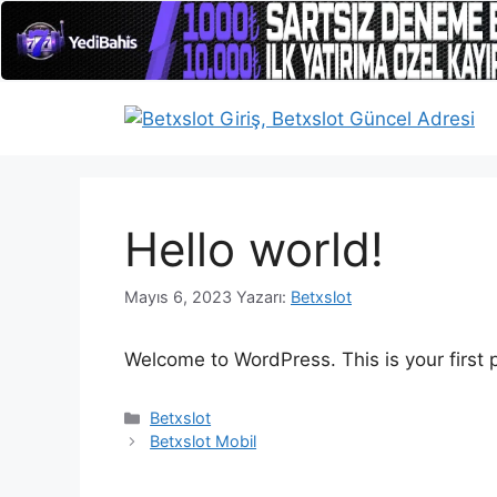
İçeriğe
atla
Hello world!
Mayıs 6, 2023
Yazarı:
Betxslot
Welcome to WordPress. This is your first po
Kategoriler
Betxslot
Betxslot Mobil