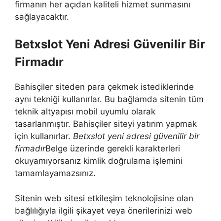
firmanın her açıdan kaliteli hizmet sunmasını
sağlayacaktır.
Betxslot Yeni Adresi Güvenilir Bir
Firmadır
Bahisçiler siteden para çekmek istediklerinde
aynı tekniği kullanırlar. Bu bağlamda sitenin tüm
teknik altyapısı mobil uyumlu olarak
tasarlanmıştır. Bahisçiler siteyi yatırım yapmak
için kullanırlar.
Betxslot yeni adresi güvenilir bir
firmadır
Belge üzerinde gerekli karakterleri
okuyamıyorsanız kimlik doğrulama işlemini
tamamlayamazsınız.
Sitenin web sitesi etkileşim teknolojisine olan
bağlılığıyla ilgili şikayet veya önerilerinizi web