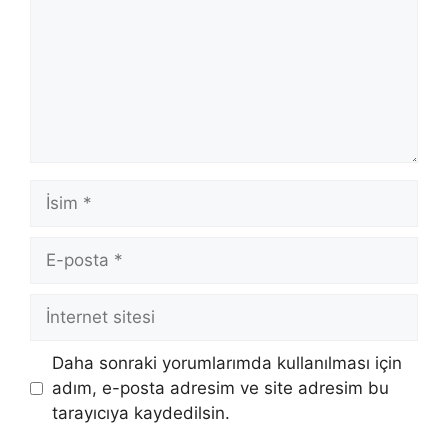
İsim
E-
posta
İnternet
sitesi
Daha sonraki yorumlarımda kullanılması için
adım, e-posta adresim ve site adresim bu
tarayıcıya kaydedilsin.