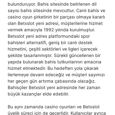
bulunduruyor. Bahis sitesinde belirlenen dil
sayısı bahis sitesinde mevcuttur. Canlı bahis ve
casino oyun şirketinin bir parçası olmaya kararlı
olan Betxslot yeni adresi, müşterilerine hizmet
vermek amacıyla 1992 yılında kurulmuştur.
Betxslot yeni adres platformundaki spor
bahisleri alternatifi, geniş bir canlı destek
hizmetini, çeşitli sektörleri ve ligleri içerecek
şekilde tasarlanmıştır. Sürekli güncellenen bir
yapıda bulunarak bahis tutkunlarının amacına
hizmet etmektedir. Bu hedeften yola çıkarak
ilerlemeye devam edeceğiz ve müşteri sayımızı
her geçen gün artırma çabasında olacağız.
Bahisçiler Betxslot yeni adresinde her zaman
büyük kazançlar elde edebilir.
Bu aynı zamanda casino oyunları ve Betxslot
üyelik süreci için de geçerlidir. Kullanıcılar ayrıca