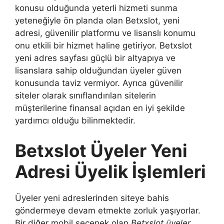
konusu olduğunda yeterli hizmeti sunma
yeteneğiyle ön planda olan Betxslot, yeni
adresi, güvenilir platformu ve lisanslı konumu
onu etkili bir hizmet haline getiriyor. Betxslot
yeni adres sayfası güçlü bir altyapıya ve
lisanslara sahip olduğundan üyeler güven
konusunda taviz vermiyor. Ayrıca güvenilir
siteler olarak sınıflandırılan sitelerin
müşterilerine finansal açıdan en iyi şekilde
yardımcı olduğu bilinmektedir.
Betxslot Üyeler Yeni
Adresi Üyelik İşlemleri
Üyeler yeni adreslerinden siteye bahis
göndermeye devam etmekte zorluk yaşıyorlar.
Bir diğer mobil seçenek olan
Betxslot üyeler