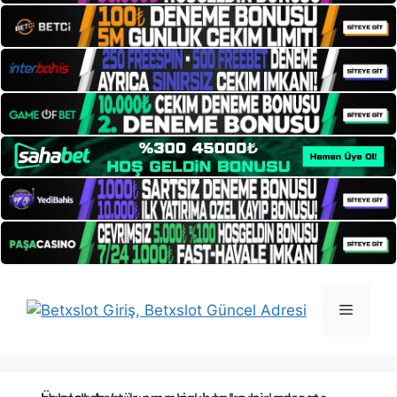
İçeriğe
atla
Menü