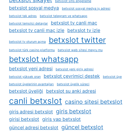
betxslot sikayet
betxslot sms engelleme
betxslot sosyal medya
betxslot sosyal medya i̇ş adresi
betxslot tek adres
betxslot telegram ve whatsapp
betxslot tv canli maç
betxslot temsilci detaylar
betxslot tv canli maç izle
betxslot tv izle
betxslot twitter
betxslot tv oturum açma
betxslot türk casino platformu
betxslot web sitesi meşru mu
betxslot whatsapp
betxslot yeni adresi
betxslot yeni giriş adresi
betxslot çevrimiçi destek
betxslot yüksek oran
betxslot üye
betxslot üyelerinin avantajları
betxslot üyelik süreci
betxslot üyeliği
betxslot şu anki adresi
canli betxslot
casino sitesi betxslot
giris betxslot
giris adresi betxslot
girisi betxslot
giris yap betxslot
güncel betxslot
güncel adresi betxslot