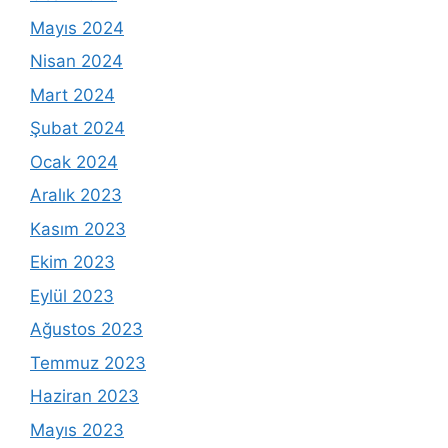
Mayıs 2024
Nisan 2024
Mart 2024
Şubat 2024
Ocak 2024
Aralık 2023
Kasım 2023
Ekim 2023
Eylül 2023
Ağustos 2023
Temmuz 2023
Haziran 2023
Mayıs 2023