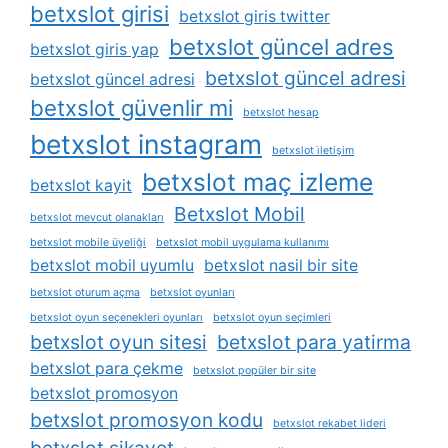
betxslot girisi
betxslot giris twitter
betxslot güncel adres
betxslot giris yap
betxslot güncel adresi
betxslot güncel adresi
betxslot güvenlir mi
betxslot hesap
betxslot instagram
betxslot i̇letişim
betxslot maç izleme
betxslot kayit
Betxslot Mobil
betxslot mevcut olanakları
betxslot mobile üyeliği
betxslot mobil uygulama kullanımı
betxslot mobil uyumlu
betxslot nasil bir site
betxslot oturum açma
betxslot oyunları
betxslot oyun seçenekleri oyunları
betxslot oyun seçimleri
betxslot oyun sitesi
betxslot para yatirma
betxslot para çekme
betxslot popüler bir site
betxslot promosyon
betxslot promosyon kodu
betxslot rekabet lideri