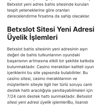
Betxslot yeni adres bahis sitesinde kurulan
tespit yeteneklerine göre oranları
derecelendirme fırsatına da sahip olacaklar.
Betxslot Sitesi Yeni Adresi
Üyelik İşlemleri
Betxslot bahis sitesinin yeni adresinin aşırı
değeri de bahis tutkunlarının oyundaki
başarısının artmasına etkili bir şekilde katkıda
bulunmaktadır. Casino meraklıları kaliteli oyun
içeriklerini bu site yapısında bulabilirler. Bu
casino sitesi, casino meraklılarının ve
müşterilerin siteyle ilgili her türlü soruyu canlı
destek hattı aracılığıyla yanıtlayabilmeleri için
7/24 canlı destek hattı sunmaktadır.
Betxslot
sitesi yeni adresi üyelik i̇şlemleri
Bu, lisanslı