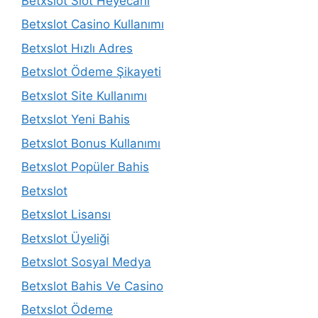
Betxslot Slot Heyecanı
Betxslot Casino Kullanımı
Betxslot Hızlı Adres
Betxslot Ödeme Şikayeti
Betxslot Site Kullanımı
Betxslot Yeni Bahis
Betxslot Bonus Kullanımı
Betxslot Popüler Bahis
Betxslot
Betxslot Lisansı
Betxslot Üyeliği
Betxslot Sosyal Medya
Betxslot Bahis Ve Casino
Betxslot Ödeme