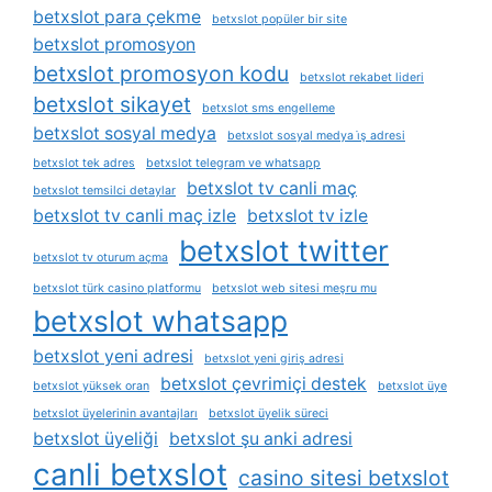
betxslot para çekme
betxslot popüler bir site
betxslot promosyon
betxslot promosyon kodu
betxslot rekabet lideri
betxslot sikayet
betxslot sms engelleme
betxslot sosyal medya
betxslot sosyal medya i̇ş adresi
betxslot tek adres
betxslot telegram ve whatsapp
betxslot tv canli maç
betxslot temsilci detaylar
betxslot tv canli maç izle
betxslot tv izle
betxslot twitter
betxslot tv oturum açma
betxslot türk casino platformu
betxslot web sitesi meşru mu
betxslot whatsapp
betxslot yeni adresi
betxslot yeni giriş adresi
betxslot çevrimiçi destek
betxslot yüksek oran
betxslot üye
betxslot üyelerinin avantajları
betxslot üyelik süreci
betxslot üyeliği
betxslot şu anki adresi
canli betxslot
casino sitesi betxslot