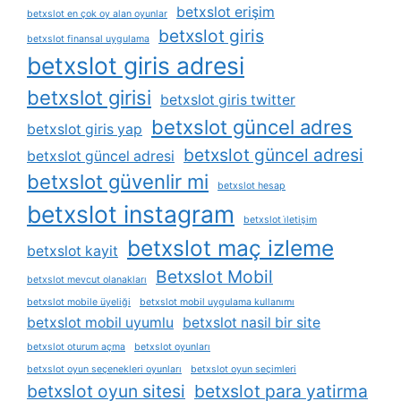
betxslot erişim
betxslot en çok oy alan oyunlar
betxslot giris
betxslot finansal uygulama
betxslot giris adresi
betxslot girisi
betxslot giris twitter
betxslot güncel adres
betxslot giris yap
betxslot güncel adresi
betxslot güncel adresi
betxslot güvenlir mi
betxslot hesap
betxslot instagram
betxslot i̇letişim
betxslot maç izleme
betxslot kayit
Betxslot Mobil
betxslot mevcut olanakları
betxslot mobile üyeliği
betxslot mobil uygulama kullanımı
betxslot mobil uyumlu
betxslot nasil bir site
betxslot oturum açma
betxslot oyunları
betxslot oyun seçenekleri oyunları
betxslot oyun seçimleri
betxslot oyun sitesi
betxslot para yatirma