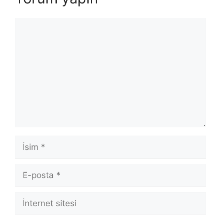
Yorum
İsim
E-
posta
İnternet
sitesi