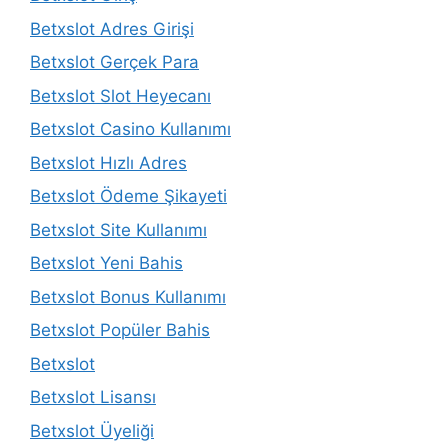
Betxslot Adres Girişi
Betxslot Gerçek Para
Betxslot Slot Heyecanı
Betxslot Casino Kullanımı
Betxslot Hızlı Adres
Betxslot Ödeme Şikayeti
Betxslot Site Kullanımı
Betxslot Yeni Bahis
Betxslot Bonus Kullanımı
Betxslot Popüler Bahis
Betxslot
Betxslot Lisansı
Betxslot Üyeliği