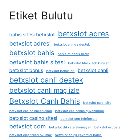
Etiket Bulutu
betxslot adres
bahis sitesi betxslot
betxslot adresi
betxslot anında destek
betxslot bahis
betxslot bahis nedir
betxslot bahis sitesi
betxslot blackjack kutuları
betxslot bonus
betxslot canli
betxslot bonusları
betxslot canli destek
betxslot canli maç izle
Betxslot Canlı Bahis
betxslot canlı site
betxslot casino kullanıcıları
betxslot casinonun güvenilirliği
betxslot casino sitesi
betxslot cep telefonları
betxslot com
betxslot dikkate alınmayan
betxslot e-posta
betxslot eleştirileri okumak
betxslot en i̇yi çevrimiçi bahis