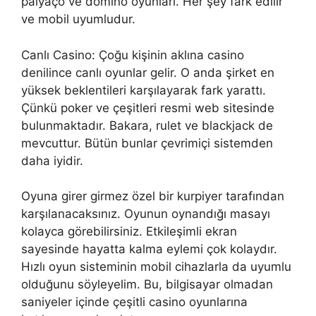
palyaço ve domino oyunları. Her şey fark edilir
ve mobil uyumludur.
Canlı Casino: Çoğu kişinin aklına casino
denilince canlı oyunlar gelir. O anda şirket en
yüksek beklentileri karşılayarak fark yarattı.
Çünkü poker ve çeşitleri resmi web sitesinde
bulunmaktadır. Bakara, rulet ve blackjack de
mevcuttur. Bütün bunlar çevrimiçi sistemden
daha iyidir.
Oyuna girer girmez özel bir kurpiyer tarafından
karşılanacaksınız. Oyunun oynandığı masayı
kolayca görebilirsiniz. Etkileşimli ekran
sayesinde hayatta kalma eylemi çok kolaydır.
Hızlı oyun sisteminin mobil cihazlarla da uyumlu
olduğunu söyleyelim. Bu, bilgisayar olmadan
saniyeler içinde çeşitli casino oyunlarına