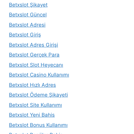
Betxslot Şikayet
Betxslot Güncel
Betxslot Adresi
Betxslot Giriş
Betxslot Adres Girişi
Betxslot Gerçek Para
Betxslot Slot Heyecanı
Betxslot Casino Kullanımı
Betxslot Hızlı Adres
Betxslot Ödeme Şikayeti
Betxslot Site Kullanımı
Betxslot Yeni Bahis
Betxslot Bonus Kullanımı