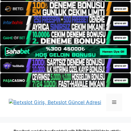
İçeriğe
atla
Menü