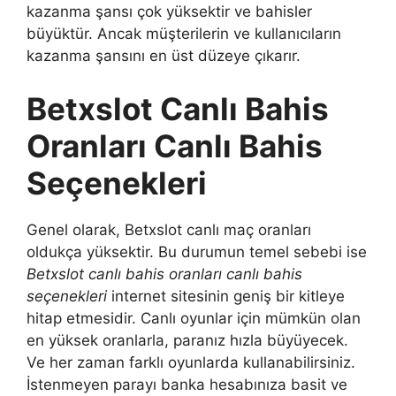
kazanma şansı çok yüksektir ve bahisler
büyüktür. Ancak müşterilerin ve kullanıcıların
kazanma şansını en üst düzeye çıkarır.
Betxslot Canlı Bahis
Oranları Canlı Bahis
Seçenekleri
Genel olarak, Betxslot canlı maç oranları
oldukça yüksektir. Bu durumun temel sebebi ise
Betxslot canlı bahis oranları canlı bahis
seçenekleri
internet sitesinin geniş bir kitleye
hitap etmesidir. Canlı oyunlar için mümkün olan
en yüksek oranlarla, paranız hızla büyüyecek.
Ve her zaman farklı oyunlarda kullanabilirsiniz.
İstenmeyen parayı banka hesabınıza basit ve