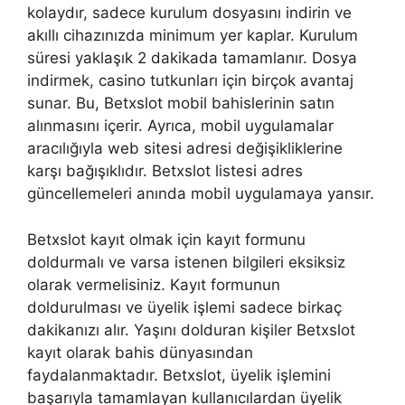
kolaydır, sadece kurulum dosyasını indirin ve
akıllı cihazınızda minimum yer kaplar. Kurulum
süresi yaklaşık 2 dakikada tamamlanır. Dosya
indirmek, casino tutkunları için birçok avantaj
sunar. Bu, Betxslot mobil bahislerinin satın
alınmasını içerir. Ayrıca, mobil uygulamalar
aracılığıyla web sitesi adresi değişikliklerine
karşı bağışıklıdır. Betxslot listesi adres
güncellemeleri anında mobil uygulamaya yansır.
Betxslot kayıt olmak için kayıt formunu
doldurmalı ve varsa istenen bilgileri eksiksiz
olarak vermelisiniz. Kayıt formunun
doldurulması ve üyelik işlemi sadece birkaç
dakikanızı alır. Yaşını dolduran kişiler Betxslot
kayıt olarak bahis dünyasından
faydalanmaktadır. Betxslot, üyelik işlemini
başarıyla tamamlayan kullanıcılardan üyelik