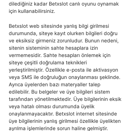
dilediğiniz kadar Betxslot canlı oyunu oynamak
için kullanabilirsiniz.
Betxslot web sitesinde yanlış bilgi girilmesi
durumunda, siteye kayıt olurken bilgileri doğru
ve eksiksiz girmeniz zorunludur. Bunun nedeni,
sitenin sisteminin sahte hesaplara izin
vermemesidir. Sahte hesapları önlemek için
siteye çeşitli doğrulama teknikleri
yerleştirilmiştir. Özellikle e-posta ile aktivasyon
veya SMS ile doğruluğun onaylanması şeklinde.
Ayrıca üyelerden bazı materyaller talep
edilebilir. Bu belgeler ve üye bilgileri sistem
tarafından yönetilmektedir. Üye bilgilerinin eksik
veya hatalı olması durumunda üyelik
onaylanmayacaktır. Betxslot internet sitesinde
üye bilgilerinin yanlış girilmesi özellikle üyelikten
ayrılma işlemlerinde sorun haline gelmiştir.