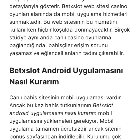
detaylarıyla gösterir. Betxslot web sitesi casino
oyunları alanında da mobil uygulama hizmetleri
sunmaktadır. Bu web sitesinin bu hizmetini
kullanırken hiçbir koşulda donmayacaktır. Birçok
stüdyo aynı anda canlı casino oyunlarına
bağlandığında, bahisçiler erişim sorunu
yaşamaz ve eğlenceli anların tadını çıkarabilir.
Betxslot Android Uygulamasını
Nasıl Kurarım
Canlı bahis sitesinin mobil uygulaması vardır.
Ancak bu kez bahis tutkunlarının
Betxslot
android uygulamasını nasıl kurarım
mobil
uygulamasını yüklemeleri gerekiyor. Mobil
uygulama tamamen ücretsizdir ancak sitenin
bonus sayfasından indirilebilir. Kurulumu çok