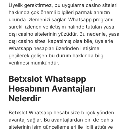
Üyelik gerektirmez, bu uygulama casino siteleri
hakkında çok önemli bilgileri parmaklarınızın
ucunda izlemenizi sağlar. Whatsapp programı,
sürekli izlenen ve iletişim halinde tutulan yasa
dışı casino sitelerinin yüzüdür. Bu nedenle, yasa
dışı casino sitesi kapatılmış olsa bile, üyelerle
Whatsapp hesapları üzerinden iletişime
geçilerek gelişen bu durum hakkında bilgi
verilmesi mümkündür.
Betxslot Whatsapp
Hesabının Avantajları
Nelerdir
Betxslot Whatsapp hesabı size birçok yönden
avantaj sağlar. Bu avantajlardan biri de bahis
sitelerinin isim güncellemeleri ile ilgili attığı ve