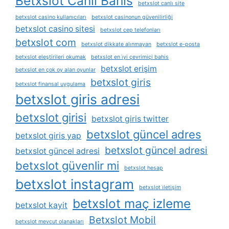
Betxslot Canlı Bahis
betxslot canlı site
betxslot casino kullanıcıları
betxslot casinonun güvenilirliği
betxslot casino sitesi
betxslot cep telefonları
betxslot com
betxslot dikkate alınmayan
betxslot e-posta
betxslot eleştirileri okumak
betxslot en i̇yi çevrimiçi bahis
betxslot erişim
betxslot en çok oy alan oyunlar
betxslot giris
betxslot finansal uygulama
betxslot giris adresi
betxslot girisi
betxslot giris twitter
betxslot güncel adres
betxslot giris yap
betxslot güncel adresi
betxslot güncel adresi
betxslot güvenlir mi
betxslot hesap
betxslot instagram
betxslot i̇letişim
betxslot maç izleme
betxslot kayit
Betxslot Mobil
betxslot mevcut olanakları